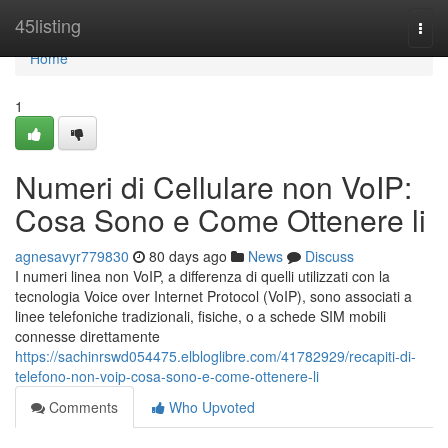
Home
45listing
Togg
navi
Home
1
Numeri di Cellulare non VoIP:
Cosa Sono e Come Ottenere li
agnesavyr779830
80 days ago
News
Discuss
I numeri linea non VoIP, a differenza di quelli utilizzati con la
tecnologia Voice over Internet Protocol (VoIP), sono associati a
linee telefoniche tradizionali, fisiche, o a schede SIM mobili
connesse direttamente
https://sachinrswd054475.elbloglibre.com/41782929/recapiti-di-
telefono-non-voip-cosa-sono-e-come-ottenere-li
Comments
Who Upvoted