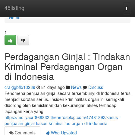
Home
45listing
Togg
navi
Home
1
Perdagangan Ginjal : Tindakan
Kriminal Perdagangan Organ
di Indonesia
craiggbfl513239
81 days ago
News
Discuss
Fenomena penjualan ginjal secara tersembunyi di Indonesia terus
menjadi sorotan serius. Insiden kriminalitas organ ini seringkali
didorong oleh kemiskinan dan kekurangan akses terhadap
lapangan kerja yang
https://mollyacrr868832.thenerdsblog.com/47481892/kasus-
penjualan-ginjal-kasus-kriminalitas-organ-di-indonesia
Comments
Who Upvoted