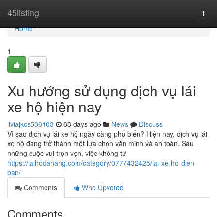
Home
45listing
Togg
navi
Home
1
Xu hướng sử dụng dịch vụ lái
xe hộ hiện nay
liviajkcs536103
63 days ago
News
Discuss
Vì sao dịch vụ lái xe hộ ngày càng phổ biến? Hiện nay, dịch vụ lái
xe hộ đang trở thành một lựa chọn văn minh và an toàn. Sau
những cuộc vui trọn vẹn, việc không tự
https://laihodanang.com/category/0777432425/lai-xe-ho-dien-
ban/
Comments
Who Upvoted
Comments