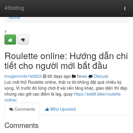
Home
45listing
Togg
navi
Home
1
Roulette online: Hướng dẫn chi
tiết cho người mới bắt đầu
imogenvmle740622
65 days ago
News
Discuss
Lúc mới thử Roulette online, thật ra tôi không đặt quá nhiều kỳ
vọng. Vì trước đó từng chơi ở vài nền tảng khác, giao diện thì đẹp
nhưng vào giờ cao điểm là lag, quay
https://ee88.bike/roulette-
online/
Comments
Who Upvoted
Comments