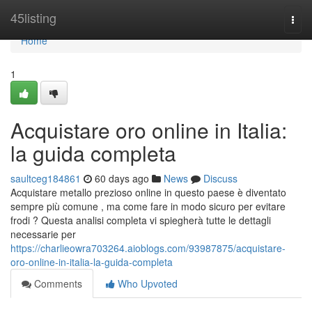
Home
45listing
Togg
navi
Home
1
Acquistare oro online in Italia:
la guida completa
saultceg184861
60 days ago
News
Discuss
Acquistare metallo prezioso online in questo paese è diventato
sempre più comune , ma come fare in modo sicuro per evitare
frodi ? Questa analisi completa vi spiegherà tutte le dettagli
necessarie per
https://charlieowra703264.aioblogs.com/93987875/acquistare-
oro-online-in-italia-la-guida-completa
Comments
Who Upvoted