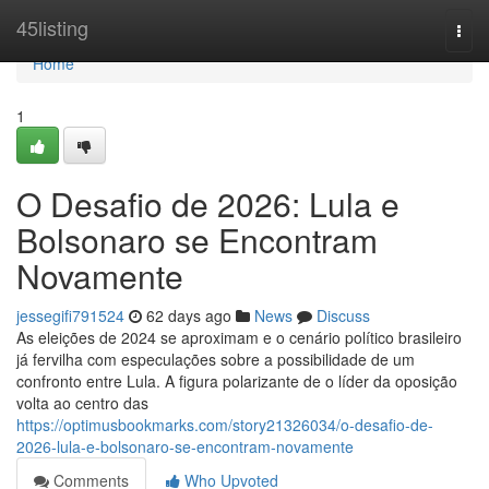
Home
45listing
Togg
navi
Home
1
O Desafio de 2026: Lula e
Bolsonaro se Encontram
Novamente
jessegifi791524
62 days ago
News
Discuss
As eleições de 2024 se aproximam e o cenário político brasileiro
já fervilha com especulações sobre a possibilidade de um
confronto entre Lula. A figura polarizante de o líder da oposição
volta ao centro das
https://optimusbookmarks.com/story21326034/o-desafio-de-
2026-lula-e-bolsonaro-se-encontram-novamente
Comments
Who Upvoted