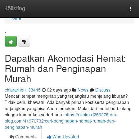
Home
45listing
Togg
navi
Home
1
Dapatkan Akomodasi Hemat:
Rumah dan Penginapan
Murah
chiararhbn133445
62 days ago
News
Discuss
Mencari tempat menginap yang terjangkau menjelang liburan?
Tidak perlu khawatir! Ada banyak pilihan kost serta penginapan
terjangkau yang bisa Anda temukan. Mulai dari motel berbintang
hingga kamar kos sederhana,
https://rishinxxj256275.dm-
blog.com/41976732/cari-penginapan-hemat-rumah-dan-
penginapan-murah
Comments
Who Upvoted