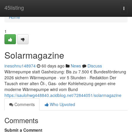
Home
45listing
Togg
navi
Home
1
Solarmagazine
inesohnu148974
60 days ago
News
Discuss
Wärmepumpe statt Gasheizung: Bis zu 7.500 € Bundesförderung
2026 sichern Wärmepumpe · vor 5 Stunden · Redaktion Der
Tausch einer alten Öl-, Gas- oder Kohleheizung gegen eine
moderne Wärmepumpe wird vom Bund
https://saulohwg448840.acidblog.net/72844051/solarmagazine
Comments
Who Upvoted
Comments
Submit a Comment