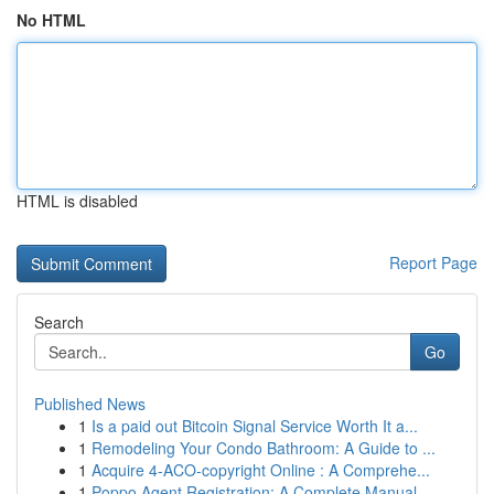
No HTML
HTML is disabled
Report Page
Search
Go
Published News
1
Is a paid out Bitcoin Signal Service Worth It a...
1
Remodeling Your Condo Bathroom: A Guide to ...
1
Acquire 4-ACO-copyright Online : A Comprehe...
1
Poppo Agent Registration: A Complete Manual