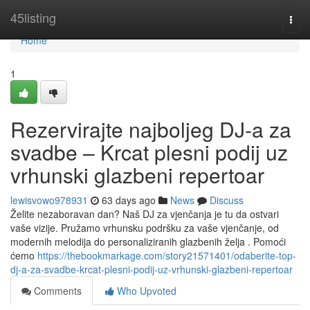
Home
45listing
Togg
navi
Home
1
Rezervirajte najboljeg DJ-a za
svadbe – Krcat plesni podij uz
vrhunski glazbeni repertoar
lewisvowo978931
63 days ago
News
Discuss
Želite nezaboravan dan? Naš DJ za vjenčanja je tu da ostvari
vaše vizije. Pružamo vrhunsku podršku za vaše vjenčanje, od
modernih melodija do personaliziranih glazbenih želja . Pomoći
ćemo
https://thebookmarkage.com/story21571401/odaberite-top-
dj-a-za-svadbe-krcat-plesni-podij-uz-vrhunski-glazbeni-repertoar
Comments
Who Upvoted