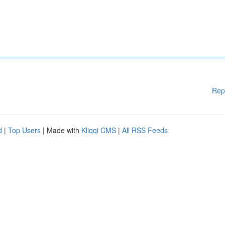
Rep
d
|
Top Users
| Made with
Kliqqi CMS
|
All RSS Feeds