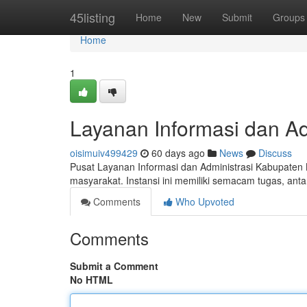
Home
45listing
Home
New
Submit
Groups
Home
1
Layanan Informasi dan Ad
oisimuiv499429
60 days ago
News
Discuss
Pusat Layanan Informasi dan Administrasi Kabupaten
masyarakat. Instansi ini memiliki semacam tugas, anta
Comments
Who Upvoted
Comments
Submit a Comment
No HTML