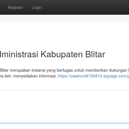
Register
Login
ministrasi Kabupaten Blitar
 Blitar merupakan instansi yang bertugas untuk memberikan dukungan
ra lain: menyediakan informasi.
https://owainoxtk790810.slypage.com/p