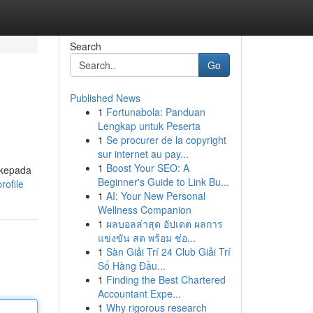
Search
Go
Published News
1
Fortunabola: Panduan
Lengkap untuk Peserta
1
Se procurer de la copyright
sur internet au pay...
1
Boost Your SEO: A
 kepada
Beginner's Guide to Link Bu...
rofile
1
AI: Your New Personal
Wellness Companion
1
ผลบอลล่าสุด อัปเดต ผลการ
แข่งขัน สด พร้อม ช่อ...
1
Sàn Giải Trí 24 Club Giải Trí
Số Hàng Đầu...
1
Finding the Best Chartered
Accountant Expe...
1
Why rigorous research