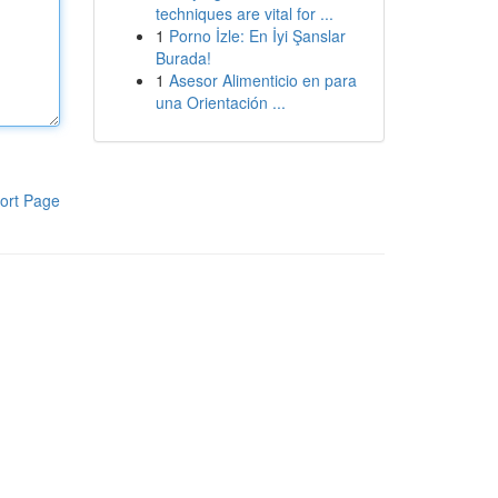
techniques are vital for ...
1
Porno İzle: En İyi Şanslar
Burada!
1
Asesor Alimenticio en para
una Orientación ...
ort Page