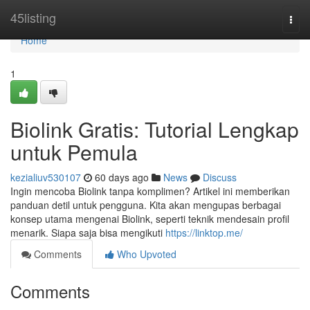
Home
45listing
Togg
navi
Home
1
Biolink Gratis: Tutorial Lengkap
untuk Pemula
kezialiuv530107
60 days ago
News
Discuss
Ingin mencoba Biolink tanpa komplimen? Artikel ini memberikan
panduan detil untuk pengguna. Kita akan mengupas berbagai
konsep utama mengenai Biolink, seperti teknik mendesain profil
menarik. Siapa saja bisa mengikuti
https://linktop.me/
Comments
Who Upvoted
Comments