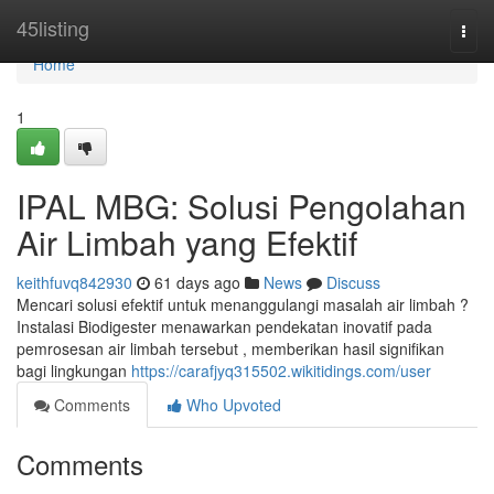
Home
45listing
Togg
navi
Home
1
IPAL MBG: Solusi Pengolahan
Air Limbah yang Efektif
keithfuvq842930
61 days ago
News
Discuss
Mencari solusi efektif untuk menanggulangi masalah air limbah ?
Instalasi Biodigester menawarkan pendekatan inovatif pada
pemrosesan air limbah tersebut , memberikan hasil signifikan
bagi lingkungan
https://carafjyq315502.wikitidings.com/user
Comments
Who Upvoted
Comments