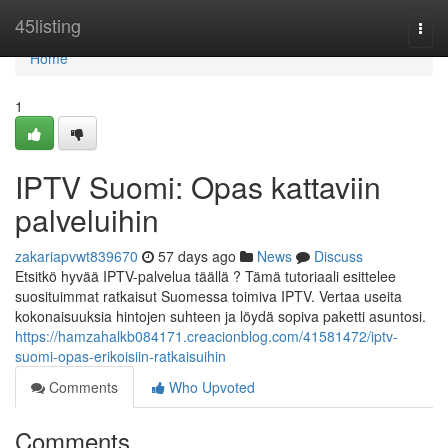
Home
45listing
Togg
navi
Home
1
IPTV Suomi: Opas kattaviin
palveluihin
zakariapvwt839670
57 days ago
News
Discuss
Etsitkö hyvää IPTV-palvelua täällä ? Tämä tutoriaali esittelee
suosituimmat ratkaisut Suomessa toimiva IPTV. Vertaa useita
kokonaisuuksia hintojen suhteen ja löydä sopiva paketti asuntosi.
https://hamzahalkb084171.creacionblog.com/41581472/iptv-
suomi-opas-erikoisiin-ratkaisuihin
Comments
Who Upvoted
Comments