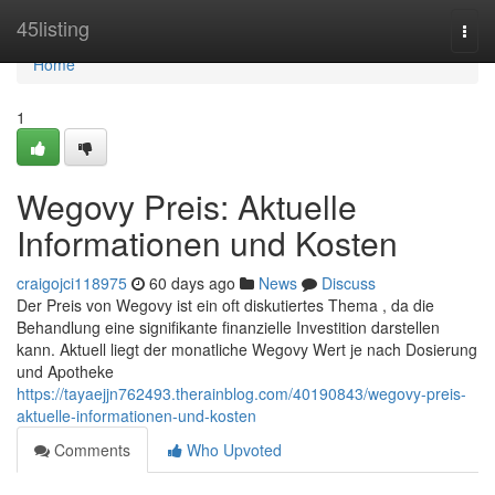
Home
45listing
Togg
navi
Home
1
Wegovy Preis: Aktuelle
Informationen und Kosten
craigojci118975
60 days ago
News
Discuss
Der Preis von Wegovy ist ein oft diskutiertes Thema , da die
Behandlung eine signifikante finanzielle Investition darstellen
kann. Aktuell liegt der monatliche Wegovy Wert je nach Dosierung
und Apotheke
https://tayaejjn762493.therainblog.com/40190843/wegovy-preis-
aktuelle-informationen-und-kosten
Comments
Who Upvoted