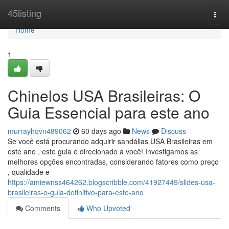
Home
45listing
Togg
navi
Home
1
Chinelos USA Brasileiras: O
Guia Essencial para este ano
murrayhqvn489062
60 days ago
News
Discuss
Se você está procurando adquirir sandálias USA Brasileiras em
este ano , este guia é direcionado a você! Investigamos as
melhores opções encontradas, considerando fatores como preço
, qualidade e
https://amiewnss464262.blogscribble.com/41927449/slides-usa-
brasileiras-o-guia-definitivo-para-este-ano
Comments
Who Upvoted