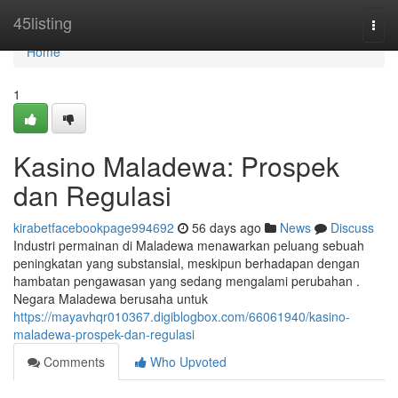
Home
45listing
Togg
navi
Home
1
Kasino Maladewa: Prospek
dan Regulasi
kirabetfacebookpage994692
56 days ago
News
Discuss
Industri permainan di Maladewa menawarkan peluang sebuah
peningkatan yang substansial, meskipun berhadapan dengan
hambatan pengawasan yang sedang mengalami perubahan .
Negara Maladewa berusaha untuk
https://mayavhqr010367.digiblogbox.com/66061940/kasino-
maladewa-prospek-dan-regulasi
Comments
Who Upvoted