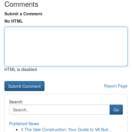
Comments
Submit a Comment
No HTML
HTML is disabled
Report Page
Search
Go
Published News
1
The Vale Construction: Your Guide to VA Buil...