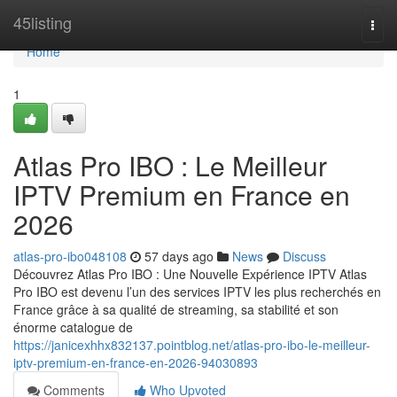
Home
45listing
Togg
navi
Home
1
Atlas Pro IBO : Le Meilleur
IPTV Premium en France en
2026
atlas-pro-ibo048108
57 days ago
News
Discuss
Découvrez Atlas Pro IBO : Une Nouvelle Expérience IPTV Atlas
Pro IBO est devenu l’un des services IPTV les plus recherchés en
France grâce à sa qualité de streaming, sa stabilité et son
énorme catalogue de
https://janicexhhx832137.pointblog.net/atlas-pro-ibo-le-meilleur-
iptv-premium-en-france-en-2026-94030893
Comments
Who Upvoted