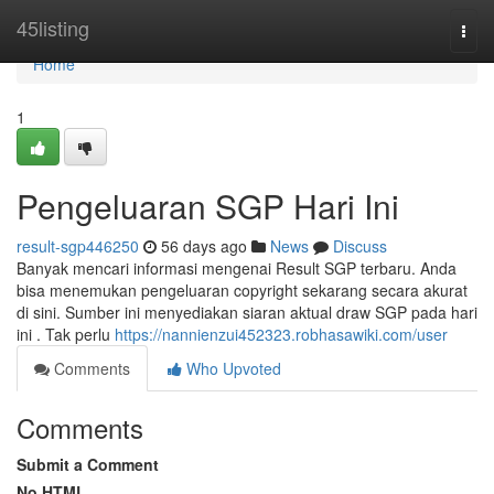
Home
45listing
Togg
navi
Home
1
Pengeluaran SGP Hari Ini
result-sgp446250
56 days ago
News
Discuss
Banyak mencari informasi mengenai Result SGP terbaru. Anda
bisa menemukan pengeluaran copyright sekarang secara akurat
di sini. Sumber ini menyediakan siaran aktual draw SGP pada hari
ini . Tak perlu
https://nannienzui452323.robhasawiki.com/user
Comments
Who Upvoted
Comments
Submit a Comment
No HTML