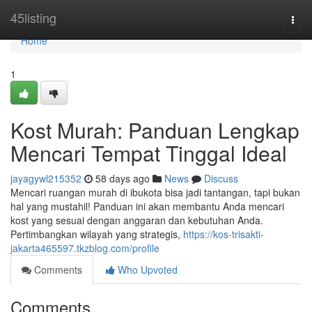
Home
45listing
Togg
navi
Home
1
Kost Murah: Panduan Lengkap
Mencari Tempat Tinggal Ideal
jayagywl215352
58 days ago
News
Discuss
Mencari ruangan murah di ibukota bisa jadi tantangan, tapi bukan
hal yang mustahil! Panduan ini akan membantu Anda mencari
kost yang sesuai dengan anggaran dan kebutuhan Anda.
Pertimbangkan wilayah yang strategis,
https://kos-trisakti-
jakarta465597.tkzblog.com/profile
Comments
Who Upvoted
Comments