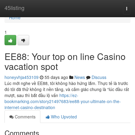
Home
45listing
Togg
navi
Home
1
EE88: Your top on line Casino
vacation spot
honeyvhja453109
55 days ago
News
Discuss
Lúc mới nghe về EE88, tôi không hào hứng lắm. Thực tế là trước
đó tôi đã thử không ít nền tảng, và cảm giác chung là “lúc đầu rất
mượt, sau thì bắt đầu lộ vấn
https://ez-
bookmarking.com/story21497683/ee88-your-ultimate-on-the-
internet-casino-destination
Comments
Who Upvoted
Comments