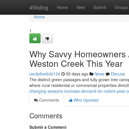
Home
45listing
Home
New
Submit
Groups
Home
1
Why Savvy Homeowners A
Weston Creek This Year
cecilyfbet642124
55 days ago
News
Discuss
The distinct green passages and fully grown tree cano
where rural residential or commercial properties directl
changing-seasons-increase-demand-for-rodent-pest-co
Comments
Who Upvoted
Comments
Submit a Comment