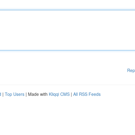
Rep
d
|
Top Users
| Made with
Kliqqi CMS
|
All RSS Feeds