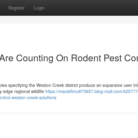
Register
Login
re Counting On Rodent Pest Con
pies specifying the Weston Creek district produce an expansive user in
y edge regional wildlife
https://macieflmu873657.blog-mall.com/42577
ntrol-weston-creek-solutions