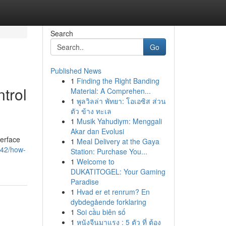
Search
Go
Published News
1
Finding the Right Banding
trol
Material: A Comprehen...
1
พูลวิลล่า พัทยา: โอเอซิส ส่วน
ตัว ข้าง ทะเล
1
Musik Yahudiym: Menggali
Akar dan Evolusi
terface
1
Meal Delivery at the Gaya
742/how-
Station: Purchase You...
1
Welcome to
DUKATITOGEL: Your Gaming
Paradise
1
Hvad er et renrum? En
dybdegående forklaring
1
Soi cầu biên số
1
หนังจีนมาแรง : 5 ตัว ที่ ต้อง