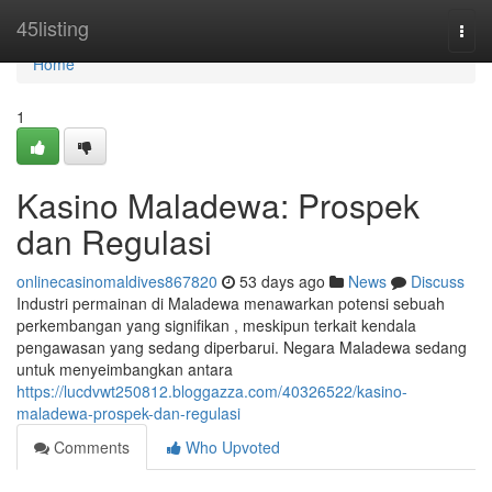
Home
45listing
Togg
navi
Home
1
Kasino Maladewa: Prospek
dan Regulasi
onlinecasinomaldives867820
53 days ago
News
Discuss
Industri permainan di Maladewa menawarkan potensi sebuah
perkembangan yang signifikan , meskipun terkait kendala
pengawasan yang sedang diperbarui. Negara Maladewa sedang
untuk menyeimbangkan antara
https://lucdvwt250812.bloggazza.com/40326522/kasino-
maladewa-prospek-dan-regulasi
Comments
Who Upvoted