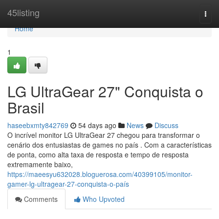
Home
45listing
Togg
navi
Home
1
LG UltraGear 27" Conquista o
Brasil
haseebxmty842769
54 days ago
News
Discuss
O incrível monitor LG UltraGear 27 chegou para transformar o
cenário dos entusiastas de games no país . Com a características
de ponta, como alta taxa de resposta e tempo de resposta
extremamente baixo,
https://maeesyu632028.bloguerosa.com/40399105/monitor-
gamer-lg-ultragear-27-conquista-o-país
Comments
Who Upvoted