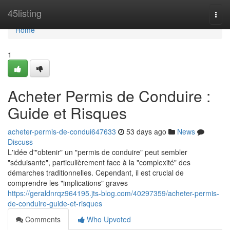
Home
45listing
Togg
navi
Home
1
Acheter Permis de Conduire :
Guide et Risques
acheter-permis-de-condui647633
53 days ago
News
Discuss
L'idée d'"obtenir" un "permis de conduire" peut sembler
"séduisante", particulièrement face à la "complexité" des
démarches traditionnelles. Cependant, il est crucial de
comprendre les "implications" graves
https://geraldnrqz964195.jts-blog.com/40297359/acheter-permis-
de-conduire-guide-et-risques
Comments
Who Upvoted