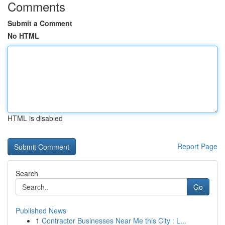
Comments
Submit a Comment
No HTML
HTML is disabled
Report Page
Search
Go
Published News
1
Contractor Businesses Near Me this City : L...