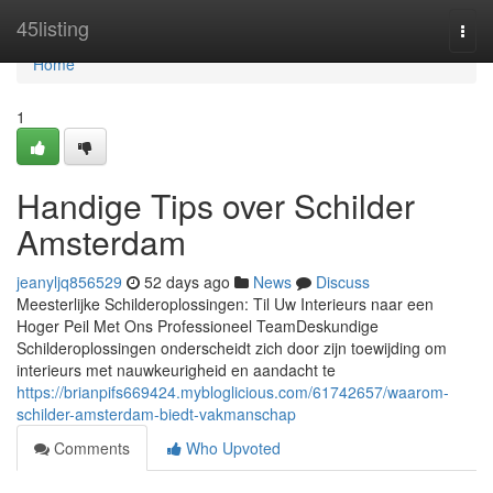
Home
45listing
Togg
navi
Home
1
Handige Tips over Schilder
Amsterdam
jeanyljq856529
52 days ago
News
Discuss
Meesterlijke Schilderoplossingen: Til Uw Interieurs naar een
Hoger Peil Met Ons Professioneel TeamDeskundige
Schilderoplossingen onderscheidt zich door zijn toewijding om
interieurs met nauwkeurigheid en aandacht te
https://brianpifs669424.mybloglicious.com/61742657/waarom-
schilder-amsterdam-biedt-vakmanschap
Comments
Who Upvoted