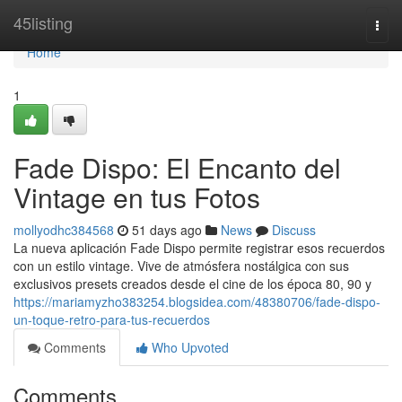
Home
45listing
Togg
navi
Home
1
Fade Dispo: El Encanto del
Vintage en tus Fotos
mollyodhc384568
51 days ago
News
Discuss
La nueva aplicación Fade Dispo permite registrar esos recuerdos
con un estilo vintage. Vive de atmósfera nostálgica con sus
exclusivos presets creados desde el cine de los época 80, 90 y
https://mariamyzho383254.blogsidea.com/48380706/fade-dispo-
un-toque-retro-para-tus-recuerdos
Comments
Who Upvoted
Comments