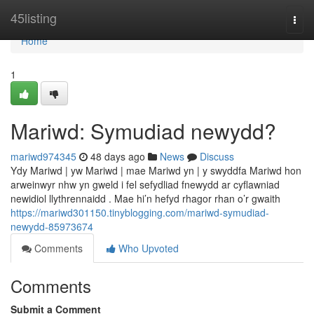
Home
45listing
Togg
navi
Home
1
Mariwd: Symudiad newydd?
mariwd974345
48 days ago
News
Discuss
Ydy Mariwd | yw Mariwd | mae Mariwd yn | y swyddfa Mariwd hon
arweinwyr nhw yn gweld i fel sefydliad fnewydd ar cyflawniad
newidiol llythrennaidd . Mae hi’n hefyd rhagor rhan o’r gwaith
https://mariwd301150.tinyblogging.com/mariwd-symudiad-
newydd-85973674
Comments
Who Upvoted
Comments
Submit a Comment