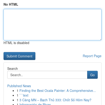
No HTML
HTML is disabled
Report Page
Search
Go
Published News
1
Finding the Best Ocala Painter: A Comprehensive...
1
```text
1
3 Càng MN – Bạch Thủ 333: Chốt Số Hôm Nay?
1
Información de Rivas