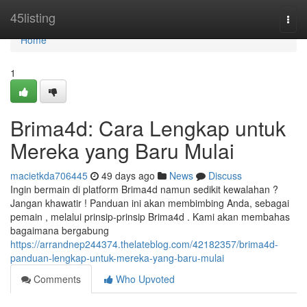
Home
45listing
Togg
navi
Home
1
Brima4d: Cara Lengkap untuk
Mereka yang Baru Mulai
macietkda706445
49 days ago
News
Discuss
Ingin bermain di platform Brima4d namun sedikit kewalahan ?
Jangan khawatir ! Panduan ini akan membimbing Anda, sebagai
pemain , melalui prinsip-prinsip Brima4d . Kami akan membahas
bagaimana bergabung
https://arrandnep244374.thelateblog.com/42182357/brima4d-
panduan-lengkap-untuk-mereka-yang-baru-mulai
Comments
Who Upvoted