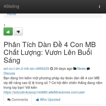
Home
45listing
Togg
navi
Home
1
Phân Tích Dàn Đề 4 Con MB
Chất Lượng: Vươn Lên Buổi
Sáng
soi-cu-l-xin-2-mb-siu-vi956225
29 days ago
News
Discuss
Bạn đang tìm kiếm một phương pháp dự đoán dàn đề 4 con MB
vip để nâng cao tỷ lệ trúng số ? Cơ hội đến chiến thắng đang nằm
trong tay bạn! Với kiến
https://soicudn4caocp144880.wikifiltraciones.com/user
Comments
Who Upvoted