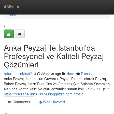
Home
45listing
Togg
navi
Home
1
Anka Peyzaj ile İstanbul’da
Profesyonel ve Kaliteli Peyzaj
Çözümleri
referans-link969714
28 days ago
News
Discuss
Anka Peyzaj, İstanbul'un Güvenilir Peyzaj Firması olarak Peyzaj,
Bahçe Peyzaj, Hazır Rulo Çim ve Otomatik Çim Sulama Sistemleri
alanında kentte kalıcı ve etkili çözümler sunan köklü bir kuruluştur
https://referans-link949974.bloggazzo.com/profile
Comments
Who Upvoted