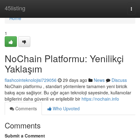
Home
45listing
Togg
navi
Home
1
NoChain Platformu: Yenilikçi
Yaklaşım
flashcointeknolojisi729056
29 days ago
News
Discuss
NoChain platformu , standart yöntemlere tamamen yeni biricik
bakış açısı sağlıyor. Bu çığır açan teknoloji sayesinde, kullanıcılar
bilgilerini daha güvenli ve erişilebilir bir
https://nochain.info
Comments
Who Upvoted
Comments
Submit a Comment